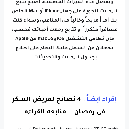
الرحلات الجوية على جهاز iPhone أو Mac الخاص
بك أمراً مريحاً وخالياً من المتاعب، وسواء كنت
مسافراً متكرراً أو تتابع رحلات أحبائك فحسب،
فإن نظامي التشغيل iOS وmacOS من Apple
يجعلان من السهل عليك البقاء على اطلاع
بجداول الرحلات والتحديثات.
إقراء إيضاً :
4 نصائح لمريض السكر
فى رمضان.
..
متابعة القراءة
,Techcrumch ,the sun ,the verge,RT ,RT arabic,أر تي ,ذا
فيرج , يورو نيوز , جي إس نيوز ,أر تي بالعربية,أر تي عربي ,مدونة