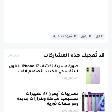
ابل
ايفون
شروحات تقنية
قد تُعجبك هذه المشاركات
عرض الكل
صورة مسربة تكشف iPhone 17 باللون
البنفسجي الجديد بتصميم لافت
منذ عام واحد
تسريبات آيفون 17: تغييرات
تصميمية شاملة وطرازات جديدة
ومواصفات ثورية
منذ عام واحد