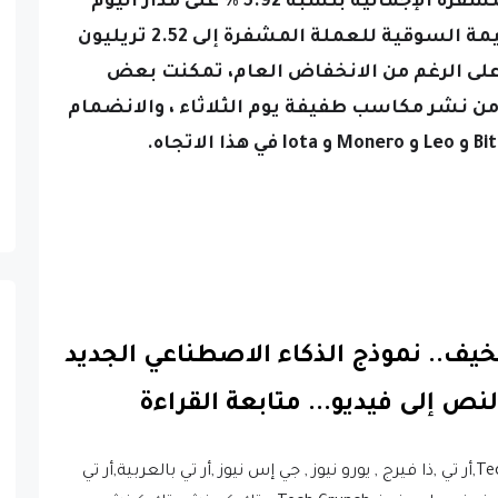
الماضي ، مما يصل إلى إجمالي القيمة السوقية للعملة المشفرة إلى 2.52 تريليون
لى الرغم من الانخفاض العام، تمكنت بعض
stablecoin مثل Tether و USD Coin من نشر مكاسب طفيفة يوم الثلاثاء ، والانضمام
 Sora المخيف.. نموذج الذكاء الاصطناعي الجديد
..
متابعة القراءة
,Techcrumch ,the sun ,the verge,RT ,RT arabic,أر تي ,ذا فيرج , يورو نيوز , جي إس نيوز ,أر تي بالعربية,أر تي
عربي ,مدونة المحترف,تك نيوز,نيوز تك,نيوز,اخبار نيوز,جي اس نيوز, Tech Crunch, , تك كرونش, تك كرنش,