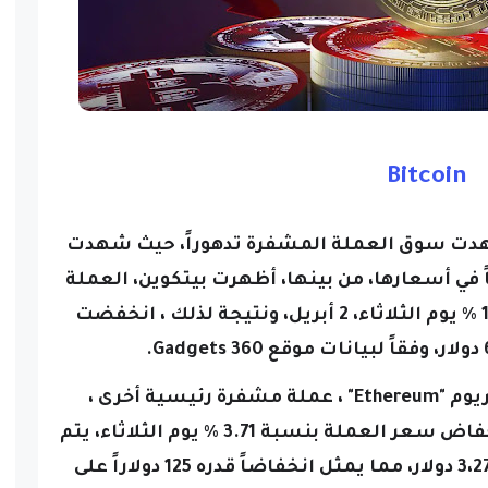
Bitcoin
لماضية ، شهدت سوق العملة المشفرة تدهوراً، حيث شهدت
ي أسعارها، من بينها، أظهرت بيتكوين، العملة
الرقمية الرائدة، انخفاضاً قدره 1.24 ٪ يوم الثلاثاء، 2 أبريل، ونتيجة لذلك ، انخفضت
وشهدت العملة الشهيرة الأيثيريوم "Ethereum" ، عملة مشفرة رئيسية أخرى ،
انعكاساً في اتجاه سعرها، وبعد انخفاض سعر العملة بنسبة 3.71 ٪ يوم الثلاثاء، يتم
تداول عملة Ethereum حالياً عند 3،270 دولار، مما يمثل انخفاضاً قدره 125 دولاراً على
ية.