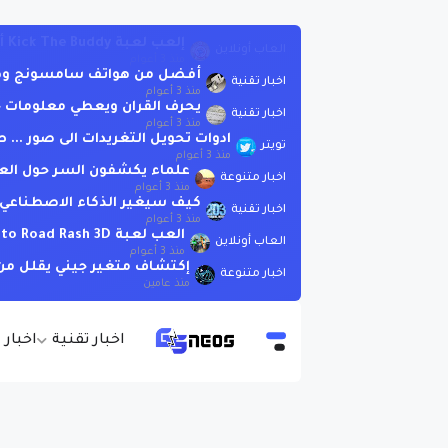
أفضل من هواتف سامسونج وهوات
اخبار تقنية
منذ 3 أعوام
يحرف القران ويعطي معلومات خاطئة .. لاتسأ
اخبار تقنية
منذ 3 أعوام
ادوات تحويل التغريدات الى صور ..
تويتر
منذ 3 أعوام
علماء يكشفون السر حول الع
اخبار متنوعة
منذ 3 أعوام
كيف سيغير الذكاء الاصطناعي العا
اخبار تقنية
منذ 3 أعوام
العب لعبة Moto Road Rash 3D اونلاين بدون تحميل
العاب أونلاين
منذ 3 أعوام
إكتشاف متغير جيني يقلل من 
اخبار متنوعة
منذ عامين
اخبار تقنية
اخبار 