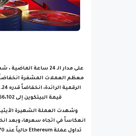
على مدار الـ 24 ساعة ا
معظم العملات المشفرة انخفاضاً ف
قيمة البيتكوين إلى 66،102 دولار، وفقاً لبيانات موقع Gadgets 360.
مدار الـ 24 ساعة الماض