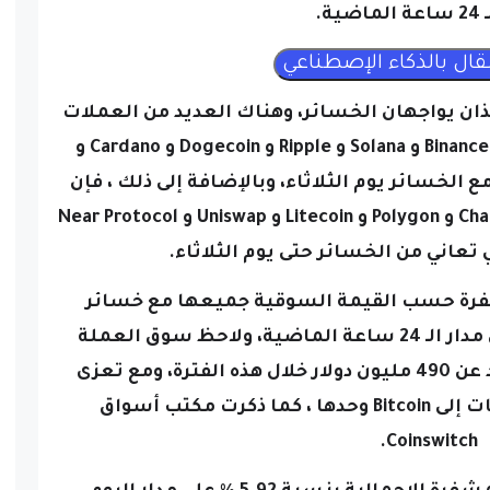
فقط بيتكوين و Ethereum اللذان يواجهان الخسائر، وهناك العديد من العملات
المشفرة الأخرى، بما في ذلك Binance Coin و Solana و Ripple و Dogecoin و Cardano و
وبالإضافة إلى ذلك ، فإن
altcoins مثل Polkadot و Tron و Chainlink و Polygon و Litecoin و Uniswap و Near Protocol
 تعاني من الخسائر حتى يوم الثلاثاء.
ل 20 عملات مشفرة حسب القيمة السوقية جميعها مع خسائر
بسبب الأداء الإجمالي للسوق على مدار الـ 24 ساعة الماضية، ولاحظ سوق العملة
المشفرة إجمالي المراجع التي تزيد عن 490 مليون دولار خلال هذه الفترة، ومع تعزى
134.74 مليون دولار من المرشحات إلى Bitcoin وحدها ، كما ذكرت مكتب أسواق
Coinswitch.
وانخفض تقييم سوق العملة المشفرة الإجمالية بنسبة 5.92 ٪ على مدار اليوم