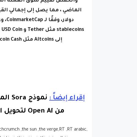
دولار، وفقًا لـ CoinmarketCap،
وع
s
إلى Altcoins مثل Bitcoin Cash و Leo و Monero و Iota في هذا الاتجاه.
إقراء إيضاً :
نموذج
من Open Ai لتحويل النص إلى فيديو.