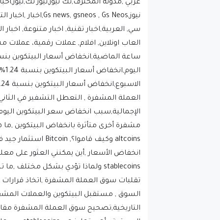
سي, العربية,اخبار تقنية, اخبار متنوعة, اخبار 
العملة المشفرة , التعطل التشفير في الثاني
مشفرة أخرى متأثرة بانخفاض البيتكوين ,ما 
altcoins وكيف قاموا؟
انخفاض الأسعار ,أين يمكنني العثور على مع
stablecoins ولماذا تؤدي بشكل مخت
تقلبات سوق العملة المشفرة ,اتخاذ قرارات ا
السوق , مستقبل البيتكوين والعملات المشفر
السوقية وأه