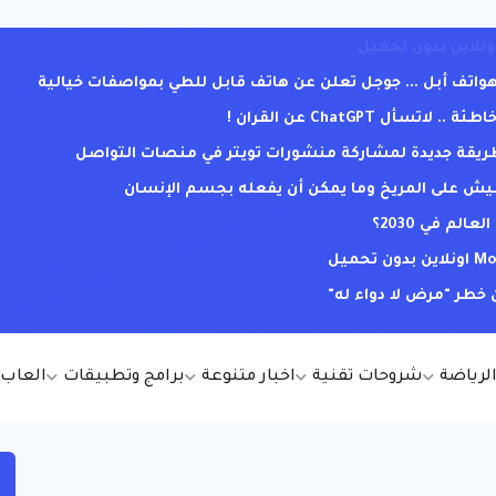
ف أبل ... جوجل تعلن عن هاتف قابل للطي بمواصفات خيالية
ل ChatGPT عن القران !
. طريقة جديدة لمشاركة منشورات تويتر في منصات التواصل
يش على المريخ وما يمكن أن يفعله بجسم الإنسان
لم في 2030؟
خطر "مرض لا دواء له"
الرياضة
شروحات تقنية
اخبار متنوعة
برامج وتطبيقات
العاب أ