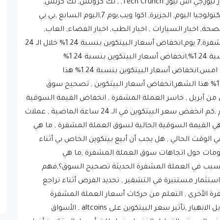
نيوز,Gs news, gsneos , Gs Neos,اخبار ,اخبار التكنولوجيا اليوم, الجزيرة, اكوا ويب,يوم 7,اليوم السابع ,بي بي
الصحة, اخبار السيارات , اخبار الطب, اخبار الفضاء, العاب,
العاب اونلاين, افلام, عملات رقمية، عملات مشفرة,7 يوم,انخفاض أسعار البيتكوين بنسبة 1.24% خلال الـ 24
ساعة الماضية,انخفاض أسعار البيتكوين بنسبة 1.24%,انخفاض أسعار البيتكوين بنسبة 1.24%
اليوم,انخفاض أسعار البيتكوين بنسبة 1.24% امس,انخفاض أسعار البيتكوين بنسبة 1.24% هذا
الاسبوع,انخفاض أسعار البيتكوين بنسبة 1.24% هذا الشهر,انخفاض أسعار البيتكوين , تصحيح سوق
 من أبريل , خاسر العملة المشفرة , انخفاض القيمة السوقية
الإجمالية,سبب انخفاض سعر البيتكوين اليوم ,كم انخفض سعر البيتكوين في الـ 24 ساعة الماضية , عملات
هي القيمة السوقية الحالية لسوق العملة المشفرة , ما هي
, Bitcoin استثمار جيد في الوقت الحالي , هل يجب أن أبيع بيتكوين الخاص بي أثناء
لومات حول اتجاهات سوق العملة المشفرة ,ما هي
لف ,ما تسبب في العملة المشفرة الحديثة تصحيح السوق؟,فهم
ستثمار مستنيرة في التشفير , تحديد الفرص أثناء تراجع
ة الأخرى , التعلم من حركات أسعار العملة المشفرة
التاريخية,تصحيح سوق العملة المشفرة مقابل الانهيار ,تأثير سعر البيتكوين على altcoins , الأسواق
ميتها ,فهم stablecoins ودورها في السوق , التحليل الفني لمخططات أسعار البيتكوين,أخبار