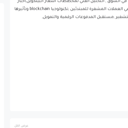
وتحديثات سوق العملة المشفرة ,الاستثمار في العملات المشفرة للمبتدئين ,تكنولوجيا blockchain وتأثيرها
 للتشفير ,مستقبل المدفوعات الرقمية والتمويل,
عرض الكل