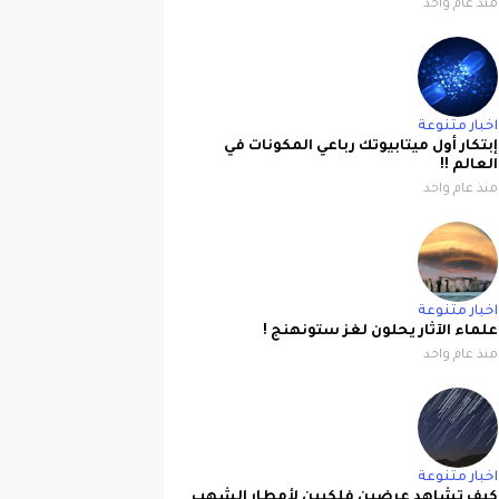
اخبار متنوعة
إبتكار أول ميتابيوتك رباعي المكونات في
العالم !!
منذ عام واحد
اخبار متنوعة
علماء الآثار يحلون لغز ستونهنج !
منذ عام واحد
اخبار متنوعة
كيف تشاهد عرضين فلكيين لأمطار الشهب
معاً في أواخر يوليو؟